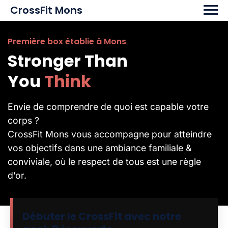
Skip to main content
CrossFit Mons
Première box établie à Mons
Stronger Than
You
Think
Envie de comprendre de quoi est capable votre
corps ?
CrossFit Mons vous accompagne pour atteindre
vos objectifs dans une ambiance familiale &
conviviale, où le respect de tous est une règle
d’or.
Débuter le CrossFit avec notre